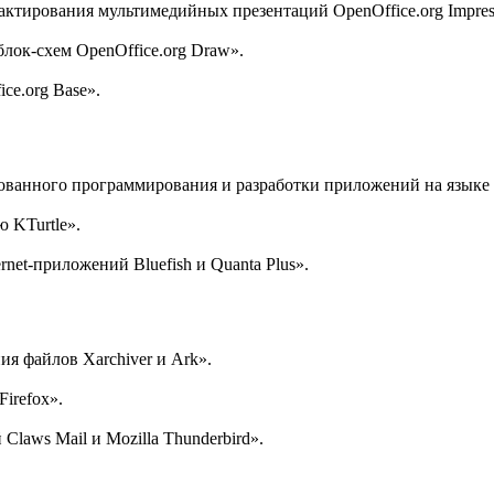
актирования мультимедийных презентаций OpenOffice.org Impres
лок-схем OpenOffice.org Draw».
ce.org Base».
ванного программирования и разработки приложений на языке 
 KTurtle».
net-приложений Bluefish и Quanta Plus».
ия файлов Xarchiver и Ark».
irefox».
laws Mail и Mozilla Thunderbird».