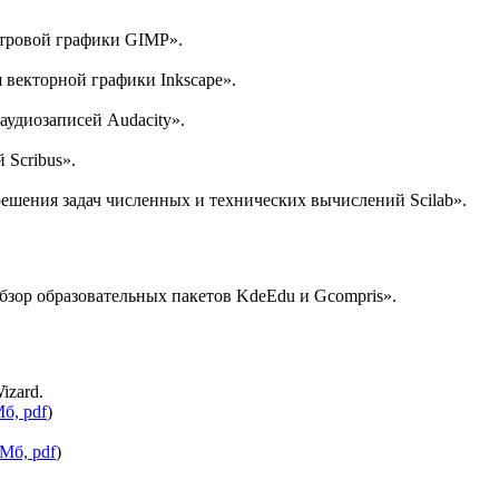
стровой графики GIMP».
векторной графики Inkscape».
аудиозаписей Audacity».
 Scribus».
ешения задач численных и технических вычислений Scilab».
Обзор образовательных пакетов KdeEdu и Gcompris».
izard.
Мб, pdf
)
 Мб, pdf
)