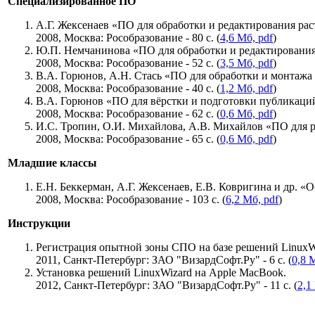
Специализированное ПО
А.Г. Жексенаев «ПО для обработки и редактирования ра
2008, Москва: Рособразование - 80 с. (
4,6 Мб, pdf
)
Ю.П. Немчанинова «ПО для обработки и редактирования 
2008, Москва: Рособразование - 52 с. (
3,5 Мб, pdf
)
В.А. Горюнов, А.Н. Стась «ПО для обработки и монтажа 
2008, Москва: Рособразование - 40 с. (
1,2 Мб, pdf
)
В.А. Горюнов «ПО для вёрстки и подготовки публикаций
2008, Москва: Рособразование - 62 с. (
0,6 Мб, pdf
)
И.С. Тропин, О.И. Михайлова, А.В. Михайлов «ПО для р
2008, Москва: Рособразование - 65 с. (
0,6 Мб, pdf
)
Младшие классы
Е.Н. Беккерман, А.Г. Жексенаев, Е.В. Ковригина и др. «
2008, Москва: Рособразование - 103 с. (
6,2 Мб, pdf
)
Инструкции
Регистрация опытной зоны СПО на базе решений LinuxW
2011, Санкт-Петербург: ЗАО "ВизардСофт.Ру" - 6 с. (
0,8 
Установка решений LinuxWizard на Apple MacBook.
2012, Санкт-Петербург: ЗАО "ВизардСофт.Ру" - 11 с. (
2,1