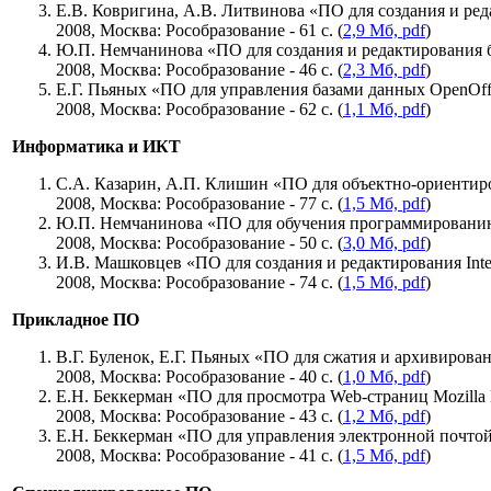
Е.В. Ковригина, А.В. Литвинова «ПО для создания и ред
2008, Москва: Рособразование - 61 с. (
2,9 Мб, pdf
)
Ю.П. Немчанинова «ПО для создания и редактирования б
2008, Москва: Рособразование - 46 с. (
2,3 Мб, pdf
)
Е.Г. Пьяных «ПО для управления базами данных OpenOffi
2008, Москва: Рособразование - 62 с. (
1,1 Мб, pdf
)
Информатика и ИКТ
С.А. Казарин, А.П. Клишин «ПО для объектно-ориентиро
2008, Москва: Рособразование - 77 с. (
1,5 Мб, pdf
)
Ю.П. Немчанинова «ПО для обучения программированию
2008, Москва: Рособразование - 50 с. (
3,0 Мб, pdf
)
И.В. Машковцев «ПО для создания и редактирования Inter
2008, Москва: Рособразование - 74 с. (
1,5 Мб, pdf
)
Прикладное ПО
В.Г. Буленок, Е.Г. Пьяных «ПО для сжатия и архивирован
2008, Москва: Рособразование - 40 с. (
1,0 Мб, pdf
)
Е.Н. Беккерман «ПО для просмотра Web-страниц Mozilla F
2008, Москва: Рособразование - 43 с. (
1,2 Мб, pdf
)
Е.Н. Беккерман «ПО для управления электронной почтой C
2008, Москва: Рособразование - 41 с. (
1,5 Мб, pdf
)